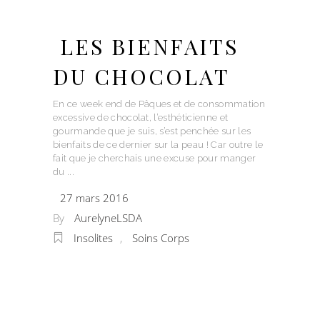
LES BIENFAITS
DU CHOCOLAT
En ce week end de Pâques et de consommation
excessive de chocolat, l’esthéticienne et
gourmande que je suis, s’est penchée sur les
bienfaits de ce dernier sur la peau ! Car outre le
fait que je cherchais une excuse pour manger
du
27 mars 2016
By
AurelyneLSDA
Insolites
,
Soins Corps