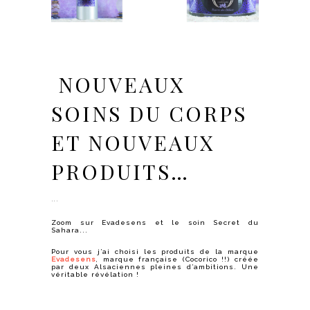
NOUVEAUX
SOINS DU CORPS
ET NOUVEAUX
PRODUITS…
Zoom sur Evadesens et le soin Secret du
Sahara...
Pour vous j’ai choisi les produits de la marque
Evadesens
, marque française (Cocorico !!) créée
par deux Alsaciennes pleines d’ambitions. Une
véritable révélation !